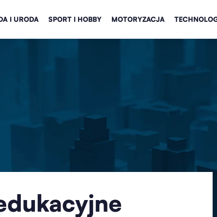
A I URODA
SPORT I HOBBY
MOTORYZACJA
TECHNOLOG
 edukacyjne