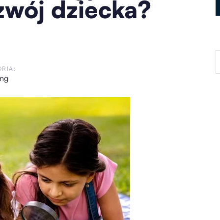
zwój dziecka?
RIA:
ing