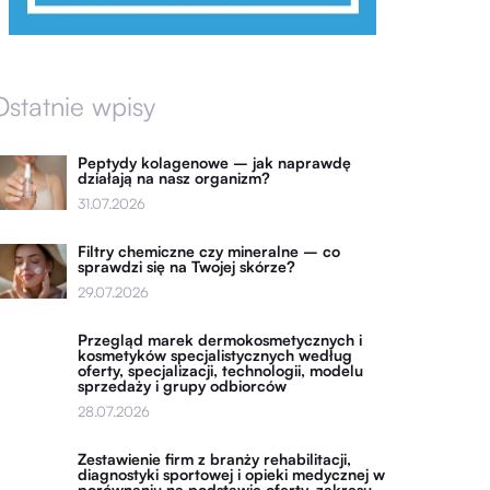
Ostatnie wpisy
Peptydy kolagenowe – jak naprawdę
działają na nasz organizm?
31.07.2026
Filtry chemiczne czy mineralne – co
sprawdzi się na Twojej skórze?
29.07.2026
Przegląd marek dermokosmetycznych i
kosmetyków specjalistycznych według
oferty, specjalizacji, technologii, modelu
sprzedaży i grupy odbiorców
28.07.2026
Zestawienie firm z branży rehabilitacji,
diagnostyki sportowej i opieki medycznej w
porównaniu na podstawie oferty, zakresu