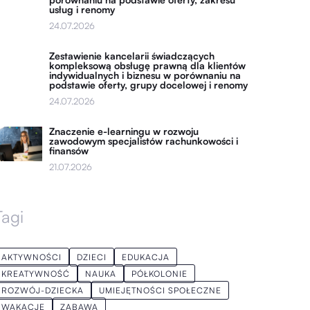
usług i renomy
24.07.2026
Zestawienie kancelarii świadczących
kompleksową obsługę prawną dla klientów
indywidualnych i biznesu w porównaniu na
podstawie oferty, grupy docelowej i renomy
24.07.2026
Znaczenie e-learningu w rozwoju
zawodowym specjalistów rachunkowości i
finansów
21.07.2026
Tagi
AKTYWNOŚCI
DZIECI
EDUKACJA
KREATYWNOŚĆ
NAUKA
PÓŁKOLONIE
ROZWÓJ-DZIECKA
UMIEJĘTNOŚCI SPOŁECZNE
WAKACJE
ZABAWA