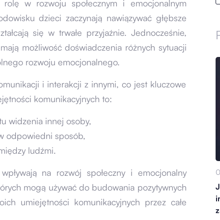
ą rolę w rozwoju społecznym i emocjonalnym
rodowisku dzieci zaczynają nawiązywać głębsze
tałcają się w trwałe przyjaźnie. Jednocześnie,
 mają możliwość doświadczenia różnych sytuacji
gólnego rozwoju emocjonalnego.
unikacji i interakcji z innymi, co jest kluczowe
ejętności komunikacyjnych to:
u widzenia innej osoby,
 w odpowiedni sposób,
między ludźmi.
o wpływają na rozwój społeczny i emocjonalny
0
J
, których mogą używać do budowania pozytywnych
i
oich umiejętności komunikacyjnych przez całe