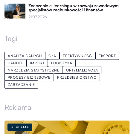
Znaczenie e-learningu w rozwoju zawodowym
specjalistów rachunkowości i finansów
21.07.2026
Tagi
ANALIZA DANYCH
CŁA
EFEKTYWNOŚĆ
EKSPORT
HANDEL
IMPORT
LOGISTYKA
NARZĘDZIA STATYSTYCZNE
OPTYMALIZACJA
PROCESY BIZNESOWE
PRZEDSIEBIORSTWO
ZARZĄDZANIE
Reklama
REKLAMA