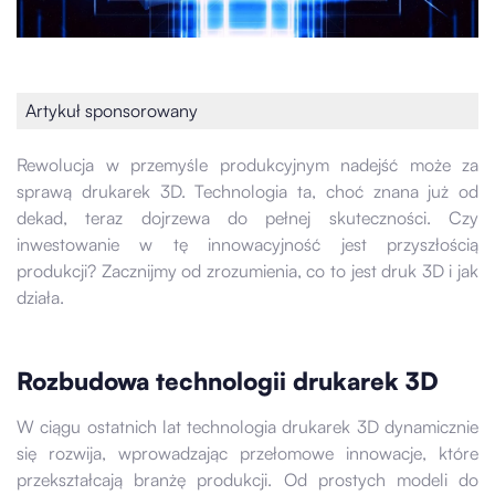
Artykuł sponsorowany
Rewolucja w przemyśle produkcyjnym nadejść może za
sprawą drukarek 3D. Technologia ta, choć znana już od
dekad, teraz dojrzewa do pełnej skuteczności. Czy
inwestowanie w tę innowacyjność jest przyszłością
produkcji? Zacznijmy od zrozumienia, co to jest druk 3D i jak
działa.
Rozbudowa technologii drukarek 3D
W ciągu ostatnich lat technologia drukarek 3D dynamicznie
się rozwija, wprowadzając przełomowe innowacje, które
przekształcają branżę produkcji. Od prostych modeli do