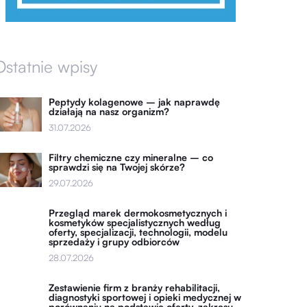
Ostatnie wpisy
Peptydy kolagenowe – jak naprawdę
działają na nasz organizm?
31.07.2026
Filtry chemiczne czy mineralne – co
sprawdzi się na Twojej skórze?
29.07.2026
Przegląd marek dermokosmetycznych i
kosmetyków specjalistycznych według
oferty, specjalizacji, technologii, modelu
sprzedaży i grupy odbiorców
28.07.2026
Zestawienie firm z branży rehabilitacji,
diagnostyki sportowej i opieki medycznej w
porównaniu na podstawie oferty, zakresu