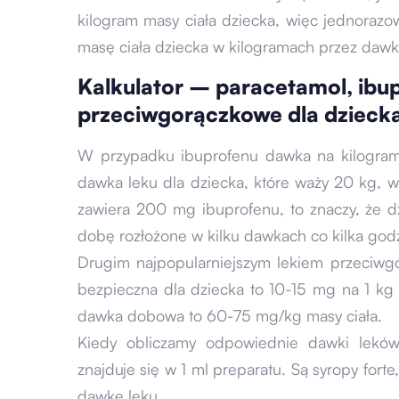
kilogram masy ciała dziecka, więc jednora
masę ciała dziecka w kilogramach przez dawk
Kalkulator – paracetamol, ibup
przeciwgorączkowe dla dzieck
W przypadku ibuprofenu dawka na kilogra
dawka leku dla dziecka, które waży 20 kg, 
zawiera 200 mg ibuprofenu, to znaczy, że d
dobę rozłożone w kilku dawkach co kilka godz
Drugim najpopularniejszym lekiem przeciwg
bezpieczna dla dziecka to 10-15 mg na 1 k
dawka dobowa to 60-75 mg/kg masy ciała.
Kiedy obliczamy odpowiednie dawki leków
znajduje się w 1 ml preparatu. Są syropy fort
dawkę leku.