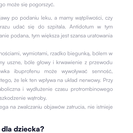
go może się pogorszyć.
jawy po podaniu leku, a mamy wątpliwości, czy
azu udać się do szpitala. Antidotum w tym
tanie podana, tym większa jest szansa uratowania
nościami, wymiotami, rzadko biegunką, bólem w
y uszne, bóle głowy i krwawienie z przewodu
wka ibuprofenu może wywoływać senność,
atego, że lek ten wpływa na układ nerwowy. Przy
aboliczna i wydłużenie czasu protrombinowego
uszkodzenie wątroby.
a na zwalczaniu objawów zatrucia, nie istnieje
 dla dziecka?