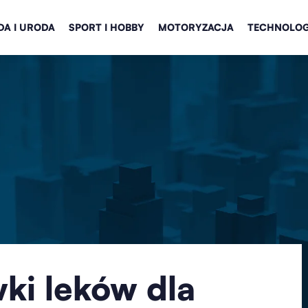
A I URODA
SPORT I HOBBY
MOTORYZACJA
TECHNOLOG
ki leków dla