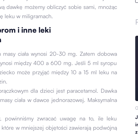
zową dawkę możemy obliczyć sobie sami, mnożąc
ę leku w miligramach.
rom i inne leki
a
m masy ciała wynosi 20-30 mg. Zatem dobowa
wynosi między 400 a 600 mg. Jeśli 5 ml syropu
ziecko może przyjąć między 10 a 15 ml leku na
in.
orączkowym dla dzieci jest paracetamol. Dawka
g masy ciała w dawce jednorazowej. Maksymalna
0
J
, powinniśmy zwracać uwagę na to, ile leku
i
e, które w mniejszej objętości zawierają podwójną