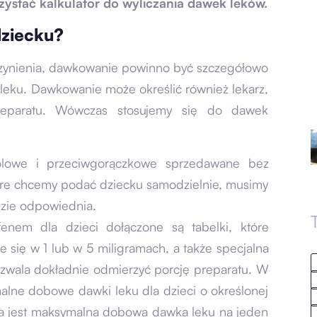
zystać kalkulator do wyliczania dawek leków.
dziecku?
czynienia, dawkowanie powinno być szczegółowo
o leku. Dawkowanie może określić również lekarz,
preparatu. Wówczas stosujemy się do dawek
bólowe i przeciwgorączkowe sprzedawane bez
które chcemy podać dziecku samodzielnie, musimy
dzie odpowiednia.
enem dla dzieci dołączone są tabelki, które
je się w 1 lub w 5 miligramach, a także specjalna
pozwala dokładnie odmierzyć porcję preparatu. W
alne dobowe dawki leku dla dzieci o określonej
jaka jest maksymalna dobowa dawka leku na jeden