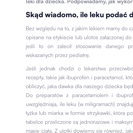
leki dla dziecka. Podpowiadamy, jak wykor
Skąd wiadomo, ile leku podać 
Bez względu na to, z jakim lekiem mamy do 
opisane na etykiecie lub ulotce załączonej d
jeśli to on zalecił stosowanie danego 
wskazanych przez pediatrę.
Jeśli jednak chodzi o lekarstwa przeciw
recepty, takie jak ibuprofen i paracetamol, 
obliczyć, jaka dawka dla naszego dziecka bę
Do preparatów z paracetamolem i ibuprof
uwzględniają, ile leku (w miligramach) znajdu
łyżka lub miarka w formie strzykawki, która 
tabelce przeliczone są jednorazowe i maksym
masie ciała. Z ulotki dowiemy się również, 