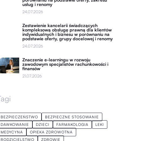
usług i renomy
24.07.2026
Zestawienie kancelarii świadczących
kompleksową obsługę prawną dla klientów
indywidualnych i biznesu w porównaniu na
podstawie oferty, grupy docelowej i renomy
24.07.2026
Znaczenie e-learningu w rozwoju
zawodowym specjalistów rachunkowości i
finansów
21.07.2026
Tagi
BEZPIECZEŃSTWO
BEZPIECZNE STOSOWANIE
DAWKOWANIE
DZIECI
FARMAKOLOGIA
LEKI
MEDYCYNA
OPIEKA ZDROWOTNA
RODZICIELSTWO
ZDROWIE