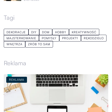
Tagi
DEKORACJE
DIY
DOM
HOBBY
KREATYWNOŚĆ
MAJSTERKOWANIE
POMYSŁY
PROJEKTY
RĘKODZIEŁO
WNĘTRZA
ZRÓB TO SAM
Reklama
REKLAMA