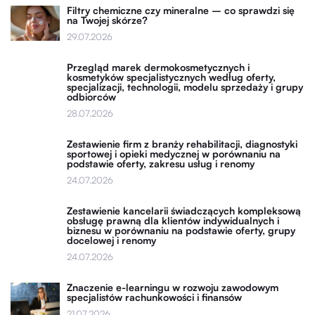
Filtry chemiczne czy mineralne – co sprawdzi się
na Twojej skórze?
29.07.2026
Przegląd marek dermokosmetycznych i
kosmetyków specjalistycznych według oferty,
specjalizacji, technologii, modelu sprzedaży i grupy
odbiorców
28.07.2026
Zestawienie firm z branży rehabilitacji, diagnostyki
sportowej i opieki medycznej w porównaniu na
podstawie oferty, zakresu usług i renomy
24.07.2026
Zestawienie kancelarii świadczących kompleksową
obsługę prawną dla klientów indywidualnych i
biznesu w porównaniu na podstawie oferty, grupy
docelowej i renomy
24.07.2026
Znaczenie e-learningu w rozwoju zawodowym
specjalistów rachunkowości i finansów
21.07.2026