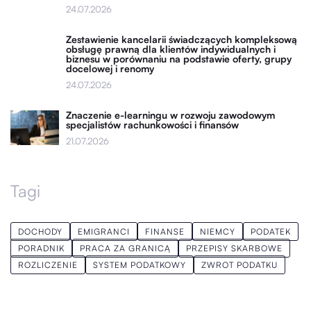
24.07.2026
Zestawienie kancelarii świadczących kompleksową
obsługę prawną dla klientów indywidualnych i
biznesu w porównaniu na podstawie oferty, grupy
docelowej i renomy
24.07.2026
Znaczenie e-learningu w rozwoju zawodowym
specjalistów rachunkowości i finansów
21.07.2026
Tagi
DOCHODY
EMIGRANCI
FINANSE
NIEMCY
PODATEK
PORADNIK
PRACA ZA GRANICĄ
PRZEPISY SKARBOWE
ROZLICZENIE
SYSTEM PODATKOWY
ZWROT PODATKU