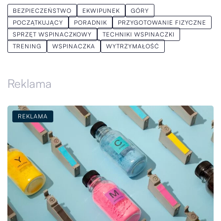
BEZPIECZEŃSTWO
EKWIPUNEK
GÓRY
POCZĄTKUJĄCY
PORADNIK
PRZYGOTOWANIE FIZYCZNE
SPRZĘT WSPINACZKOWY
TECHNIKI WSPINACZKI
TRENING
WSPINACZKA
WYTRZYMAŁOŚĆ
Reklama
REKLAMA