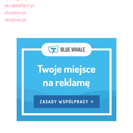
durableffect.pl
shutster.pl
obrpros.pl