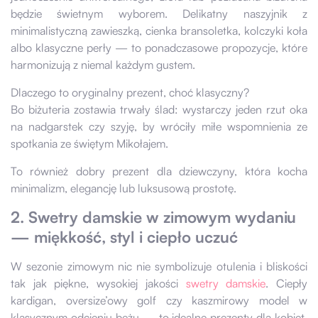
będzie świetnym wyborem. Delikatny naszyjnik z
minimalistyczną zawieszką, cienka bransoletka, kolczyki koła
albo klasyczne perły — to ponadczasowe propozycje, które
harmonizują z niemal każdym gustem.
Dlaczego to oryginalny prezent, choć klasyczny?
Bo biżuteria zostawia trwały ślad: wystarczy jeden rzut oka
na nadgarstek czy szyję, by wróciły miłe wspomnienia ze
spotkania ze świętym Mikołajem.
To również dobry prezent dla dziewczyny, która kocha
minimalizm, elegancję lub luksusową prostotę.
2. Swetry damskie w zimowym wydaniu
— miękkość, styl i ciepło uczuć
W sezonie zimowym nic nie symbolizuje otulenia i bliskości
tak jak piękne, wysokiej jakości
swetry damskie
. Ciepły
kardigan, oversize’owy golf czy kaszmirowy model w
klasycznym odcieniu beżu — to idealne prezenty dla kobiet,