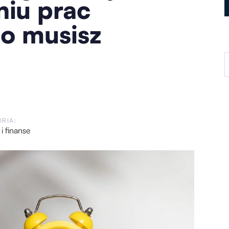
niu prac
o musisz
RIA:
 i finanse