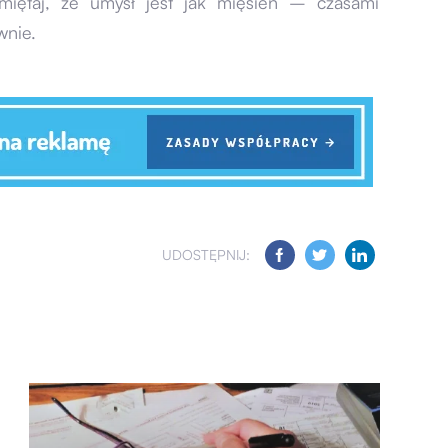
miętaj, że umysł jest jak mięsień – czasami
wnie.
UDOSTĘPNIJ: