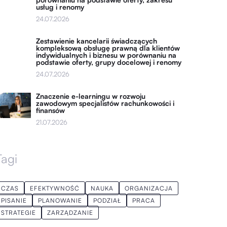
usług i renomy
24.07.2026
Zestawienie kancelarii świadczących
kompleksową obsługę prawną dla klientów
indywidualnych i biznesu w porównaniu na
podstawie oferty, grupy docelowej i renomy
24.07.2026
Znaczenie e-learningu w rozwoju
zawodowym specjalistów rachunkowości i
finansów
21.07.2026
Tagi
CZAS
EFEKTYWNOŚĆ
NAUKA
ORGANIZACJA
PISANIE
PLANOWANIE
PODZIAŁ
PRACA
STRATEGIE
ZARZĄDZANIE