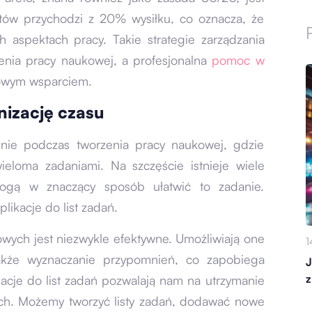
tów przychodzi z 20% wysiłku, co oznacza, że
h aspektach pracy. Takie strategie zarządzania
enia pracy naukowej, a profesjonalna
pomoc w
owym wsparciem.
izację czasu
lnie podczas tworzenia pracy naukowej, gdzie
ieloma zadaniami. Na szczęście istnieje wiele
ogą w znaczący sposób ułatwić to zadanie.
plikacje do list zadań.
wych jest niezwykle efektywne. Umożliwiają one
1
także wyznaczanie przypomnień, co zapobiega
J
z
kacje do list zadań pozwalają nam na utrzymanie
ch. Możemy tworzyć listy zadań, dodawać nowe