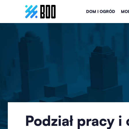
DOM I OGRÓD
MOD
Podział pracy i