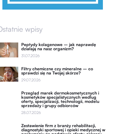
Ostatnie wpisy
Peptydy kolagenowe – jak naprawdę
działają na nasz organizm?
31.07.2026
Filtry chemiczne czy mineralne – co
sprawdzi się na Twojej skórze?
29.07.2026
Przegląd marek dermokosmetycznych i
kosmetyków specjalistycznych według
oferty, specjalizacji, technologii, modelu
sprzedaży i grupy odbiorców
28.07.2026
Zestawienie firm z branży rehabilitacji,
diagnostyki sportowej i opieki medycznej w
porównaniu na podstawie oferty, zakresu