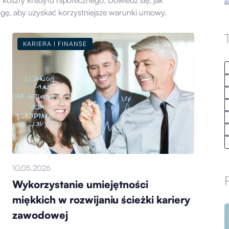
 koszty kredytu hipotecznego. Dowiedz się, jak
agę, aby uzyskać korzystniejsze warunki umowy.
KARIERA I FINANSE
10.05.2026
Wykorzystanie umiejętności
miękkich w rozwijaniu ścieżki kariery
zawodowej