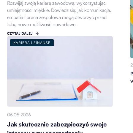
Rozwijaj swoją karierę zawodową, wykorzystując
umiejętności miękkie. Dowiedz się, jak komunikacja,
empatia i praca zespołowa mogą otworzyć przed
tobą nowe możliwości zawodowe.
CZYTAJ DALEJ
KARIERA I FINANSE
2
P
w
05.05.2026
Jak skutecznie zabezpieczyć swoje