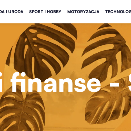
A I URODA
SPORT I HOBBY
MOTORYZACJA
TECHNOLOG
i finanse
- 