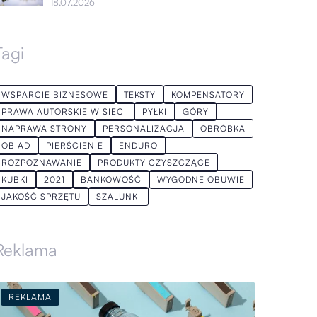
18.07.2026
Tagi
WSPARCIE BIZNESOWE
TEKSTY
KOMPENSATORY
PRAWA AUTORSKIE W SIECI
PYŁKI
GÓRY
NAPRAWA STRONY
PERSONALIZACJA
OBRÓBKA
OBIAD
PIERŚCIENIE
ENDURO
ROZPOZNAWANIE
PRODUKTY CZYSZCZĄCE
KUBKI
2021
BANKOWOŚĆ
WYGODNE OBUWIE
JAKOŚĆ SPRZĘTU
SZALUNKI
Reklama
REKLAMA