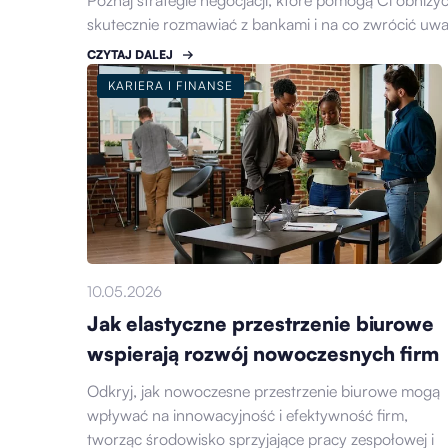
Poznaj strategie negocjacji, które pomogą Ci obniżyć
skutecznie rozmawiać z bankami i na co zwrócić uw
CZYTAJ DALEJ
KARIERA I FINANSE
10.05.2026
Jak elastyczne przestrzenie biurowe
wspierają rozwój nowoczesnych firm
Odkryj, jak nowoczesne przestrzenie biurowe mogą
wpływać na innowacyjność i efektywność firm,
tworząc środowisko sprzyjające pracy zespołowej i