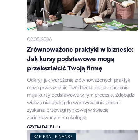
02.05.2026
Zrównoważone praktyki w biznesie:
Jak kursy podstawowe mogą
przekształcić Twoją firmę
Odkryj, jak wdrożenie zrównoważonych praktyk
może przekształcić Twój biznes i jakie znaczenie
mają kursy podstawowe w tym procesie. Zdobądź
wiedzę niezbędną do wprowadzenia zmian i
zyskania przewagi rynkowej w świecie
zorientowanym na ekologię.
CZYTAJ DALEJ
KARIERA I FINANSE