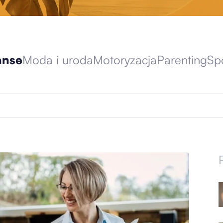
nanse
Moda i uroda
Motoryzacja
Parenting
Sp