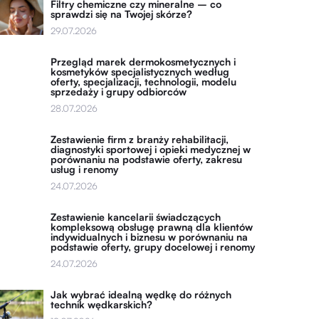
Filtry chemiczne czy mineralne – co
sprawdzi się na Twojej skórze?
29.07.2026
Przegląd marek dermokosmetycznych i
kosmetyków specjalistycznych według
oferty, specjalizacji, technologii, modelu
sprzedaży i grupy odbiorców
28.07.2026
Zestawienie firm z branży rehabilitacji,
diagnostyki sportowej i opieki medycznej w
porównaniu na podstawie oferty, zakresu
usług i renomy
24.07.2026
Zestawienie kancelarii świadczących
kompleksową obsługę prawną dla klientów
indywidualnych i biznesu w porównaniu na
podstawie oferty, grupy docelowej i renomy
24.07.2026
Jak wybrać idealną wędkę do różnych
technik wędkarskich?