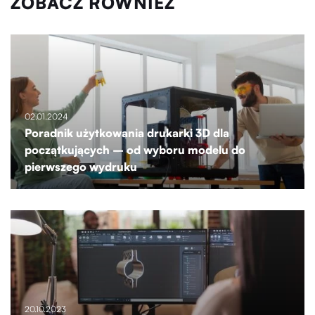
ZOBACZ RÓWNIEŻ
02.01.2024
Poradnik użytkowania drukarki 3D dla
początkujących – od wyboru modelu do
pierwszego wydruku
20.10.2023