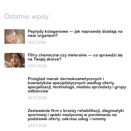
Ostatnie wpisy
Peptydy kolagenowe – jak naprawdę działają na
nasz organizm?
31.07.2026
Filtry chemiczne czy mineralne – co sprawdzi się
na Twojej skórze?
29.07.2026
Przegląd marek dermokosmetycznych i
kosmetyków specjalistycznych według oferty,
specjalizacji, technologii, modelu sprzedaży i grupy
odbiorców
28.07.2026
Zestawienie firm z branży rehabilitacji, diagnostyki
sportowej i opieki medycznej w porównaniu na
podstawie oferty, zakresu usług i renomy
24.07.2026