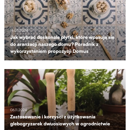
14.03.2024
Jak wybrać doskonałe płytki, które wpasują się
do aranżacji naszego domu? Poradnik z
wykorzystaniem propozycji Domus
06.11.2024
Zastosowanie i korzyści z użytkowania
glebogryzarek dwuosiowych w ogrodnictwie