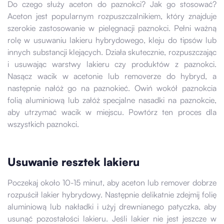
Do czego służy aceton do paznokci? Jak go stosować?
Aceton jest popularnym rozpuszczalnikiem, który znajduje
szerokie zastosowanie w pielęgnacji paznokci. Pełni ważną
rolę w usuwaniu lakieru hybrydowego, kleju do tipsów lub
innych substancji klejących. Działa skutecznie, rozpuszczając
i usuwając warstwy lakieru czy produktów z paznokci.
Nasącz wacik w acetonie lub removerze do hybryd, a
następnie nałóż go na paznokieć. Owiń wokół paznokcia
folią aluminiową lub załóż specjalne nasadki na paznokcie,
aby utrzymać wacik w miejscu. Powtórz ten proces dla
wszystkich paznokci.
Usuwanie resztek lakieru
Poczekaj około 10-15 minut, aby aceton lub remover dobrze
rozpuścił lakier hybrydowy. Następnie delikatnie zdejmij folię
aluminiową lub nakładki i użyj drewnianego patyczka, aby
usunąć pozostałości lakieru. Jeśli lakier nie jest jeszcze w