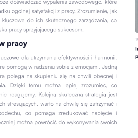
oże doświadczać wypalenia zawodowego, które
dku ogólnej satysfakcji z pracy. Zrozumienie, jak
t kluczowe do ich skutecznego zarządzania, co
ska pracy sprzyjającego sukcesom.
1
 w pracy
I
p
luczowe dla utrzymania efektywności i harmonii.
tóre pomogą w radzeniu sobie z emocjami. Jedną
óra polega na skupieniu się na chwili obecnej i
ia. Dzięki temu można lepiej zrozumieć, co
ie reagujemy. Kolejną skuteczną strategią jest
h stresujących, warto na chwilę się zatrzymać i
oddechu, co pomaga zredukować napięcie i
teczniej można powrócić do wykonywania swoich