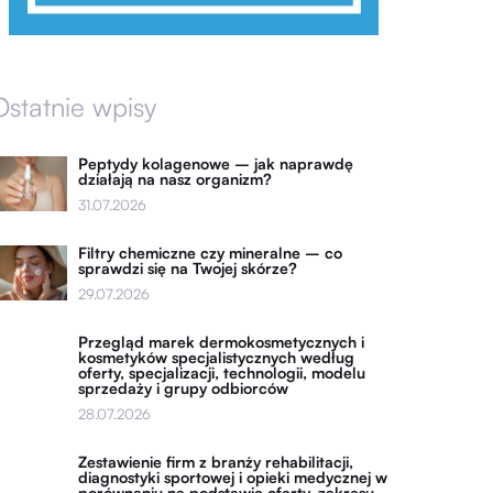
Ostatnie wpisy
Peptydy kolagenowe – jak naprawdę
działają na nasz organizm?
31.07.2026
Filtry chemiczne czy mineralne – co
sprawdzi się na Twojej skórze?
29.07.2026
Przegląd marek dermokosmetycznych i
kosmetyków specjalistycznych według
oferty, specjalizacji, technologii, modelu
sprzedaży i grupy odbiorców
28.07.2026
Zestawienie firm z branży rehabilitacji,
diagnostyki sportowej i opieki medycznej w
porównaniu na podstawie oferty, zakresu