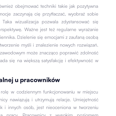
wnież obejmować techniki takie jak pozytywna
mocje zaczynają cię przytłaczać, wyobraź sobie
 Taka wizualizacja pozwala zdystansować się
erspektywę. Ważne jest też regularne wyrażanie
ennika. Dzielenie się emocjami z zaufaną osobą
tworzenie myśli i znalezienie nowych rozwiązań.
iu zawodowym może znacząco poprawić zdolność
łada się na większą satysfakcję i efektywność w
nalnej u pracowników
ą rolę w codziennym funkcjonowaniu w miejscu
icy nawiązują i utrzymują relacje. Umiejętność
k i innych osób, jest nieoceniona w tworzeniu
ka pracy. Pracownicy z wysokim poziomem