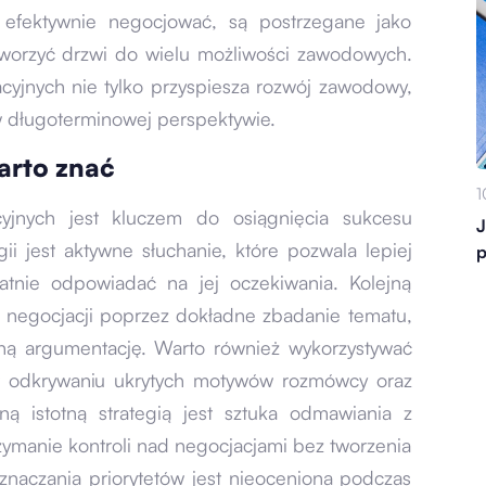
ą efektywnie negocjować, są postrzegane jako
worzyć drzwi do wielu możliwości zawodowych.
acyjnych nie tylko przyspiesza rozwój zawodowy,
w długoterminowej perspektywie.
arto znać
1
yjnych jest kluczem do osiągnięcia sukcesu
J
 jest aktywne słuchanie, które pozwala lepiej
p
atnie odpowiadać na jej oczekiwania. Kolejną
o negocjacji poprzez dokładne zbadanie tematu,
ną argumentację. Warto również wykorzystywać
 w odkrywaniu ukrytych motywów rozmówcy oraz
ną istotną strategią jest sztuka odmawiania z
ymanie kontroli nad negocjacjami bez tworzenia
yznaczania priorytetów jest nieoceniona podczas