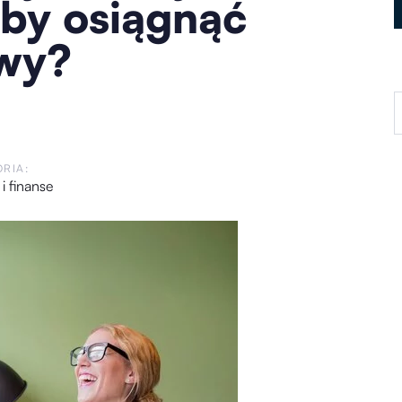
aby osiągnąć
wy?
RIA:
 i finanse