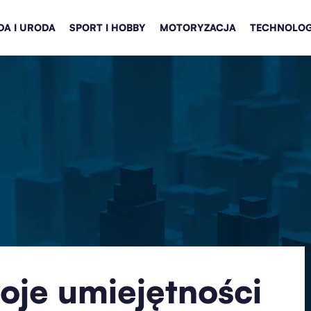
A I URODA
SPORT I HOBBY
MOTORYZACJA
TECHNOLOG
oje umiejętności