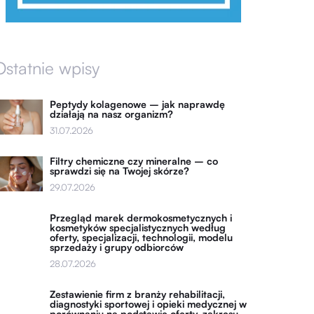
Ostatnie wpisy
Peptydy kolagenowe – jak naprawdę
działają na nasz organizm?
31.07.2026
Filtry chemiczne czy mineralne – co
sprawdzi się na Twojej skórze?
29.07.2026
Przegląd marek dermokosmetycznych i
kosmetyków specjalistycznych według
oferty, specjalizacji, technologii, modelu
sprzedaży i grupy odbiorców
28.07.2026
Zestawienie firm z branży rehabilitacji,
diagnostyki sportowej i opieki medycznej w
porównaniu na podstawie oferty, zakresu