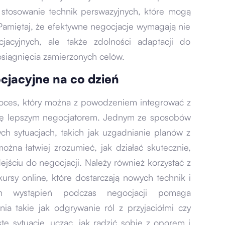
 stosowanie technik perswazyjnych, które mogą
amiętaj, że efektywne negocjacje wymagają nie
cjacyjnych, ale także zdolności adaptacji do
osiągnięcia zamierzonych celów.
cjacyjne na co dzień
proces, który można z powodzeniem integrować z
się lepszym negocjatorem. Jednym ze sposobów
ch sytuacjach, takich jak uzgadnianie planów z
ożna łatwiej zrozumieć, jak działać skutecznie,
jściu do negocjacji. Należy również korzystać z
kursy online, które dostarczają nowych technik i
ich wystąpień podczas negocjacji pomaga
ia takie jak odgrywanie ról z przyjaciółmi czy
e sytuacje, ucząc, jak radzić sobie z oporem i