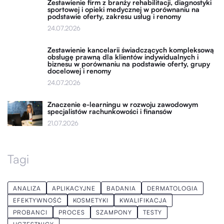
Zestawienie firm z branży rehabilitacji, diagnostyki
sportowej i opieki medycznej w porównaniu na
podstawie oferty, zakresu usług i renomy
24.07.2026
Zestawienie kancelarii świadczących kompleksową
obsługę prawną dla klientów indywidualnych i
biznesu w porównaniu na podstawie oferty, grupy
docelowej i renomy
24.07.2026
Znaczenie e-learningu w rozwoju zawodowym
specjalistów rachunkowości i finansów
21.07.2026
Tagi
ANALIZA
APLIKACYJNE
BADANIA
DERMATOLOGIA
EFEKTYWNOŚĆ
KOSMETYKI
KWALIFIKACJA
PROBANCI
PROCES
SZAMPONY
TESTY