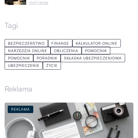
21.07.2026
Tagi
BEZPIECZEŃSTWO
FINANSE
KALKULATOR ONLINE
NARZĘDZIA ONLINE
OBLICZENIA
POMOCNIK
POMOCNIK
PORADNIK
SKŁADKA UBEZPIECZENIOWA
UBEZPIECZENIE
ŻYCIE
Reklama
REKLAMA