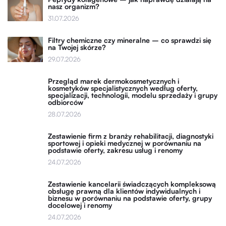
nasz organizm?
31.07.2026
Filtry chemiczne czy mineralne – co sprawdzi się
na Twojej skórze?
29.07.2026
Przegląd marek dermokosmetycznych i
kosmetyków specjalistycznych według oferty,
specjalizacji, technologii, modelu sprzedaży i grupy
odbiorców
28.07.2026
Zestawienie firm z branży rehabilitacji, diagnostyki
sportowej i opieki medycznej w porównaniu na
podstawie oferty, zakresu usług i renomy
24.07.2026
Zestawienie kancelarii świadczących kompleksową
obsługę prawną dla klientów indywidualnych i
biznesu w porównaniu na podstawie oferty, grupy
docelowej i renomy
24.07.2026