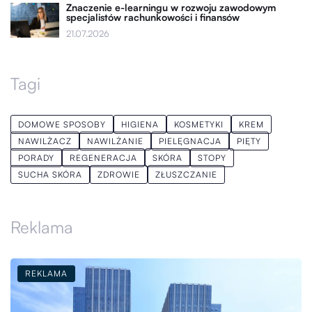
Znaczenie e-learningu w rozwoju zawodowym
specjalistów rachunkowości i finansów
21.07.2026
Tagi
DOMOWE SPOSOBY
HIGIENA
KOSMETYKI
KREM
NAWILŻACZ
NAWILŻANIE
PIELĘGNACJA
PIĘTY
PORADY
REGENERACJA
SKÓRA
STOPY
SUCHA SKÓRA
ZDROWIE
ZŁUSZCZANIE
Reklama
REKLAMA