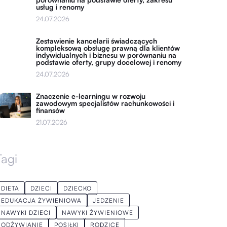
usług i renomy
24.07.2026
Zestawienie kancelarii świadczących
kompleksową obsługę prawną dla klientów
indywidualnych i biznesu w porównaniu na
podstawie oferty, grupy docelowej i renomy
24.07.2026
Znaczenie e-learningu w rozwoju
zawodowym specjalistów rachunkowości i
finansów
21.07.2026
Tagi
DIETA
DZIECI
DZIECKO
EDUKACJA ŻYWIENIOWA
JEDZENIE
NAWYKI DZIECI
NAWYKI ŻYWIENIOWE
ODŻYWIANIE
POSIŁKI
RODZICE