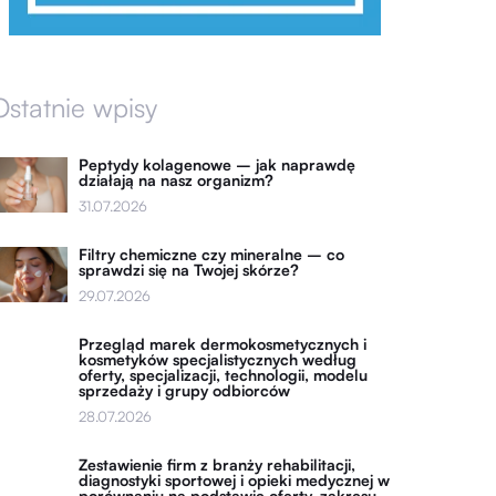
Ostatnie wpisy
Peptydy kolagenowe – jak naprawdę
działają na nasz organizm?
31.07.2026
Filtry chemiczne czy mineralne – co
sprawdzi się na Twojej skórze?
29.07.2026
Przegląd marek dermokosmetycznych i
kosmetyków specjalistycznych według
oferty, specjalizacji, technologii, modelu
sprzedaży i grupy odbiorców
28.07.2026
Zestawienie firm z branży rehabilitacji,
diagnostyki sportowej i opieki medycznej w
porównaniu na podstawie oferty, zakresu