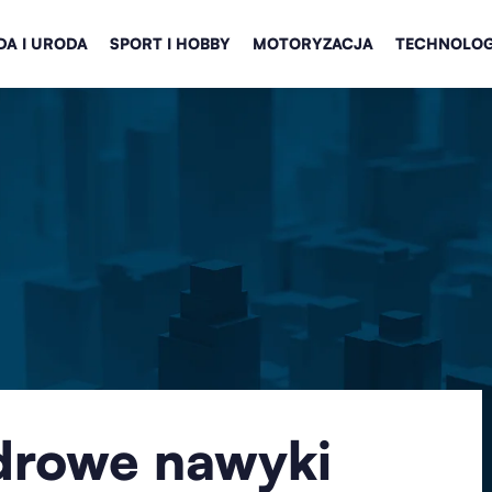
A I URODA
SPORT I HOBBY
MOTORYZACJA
TECHNOLOG
drowe nawyki