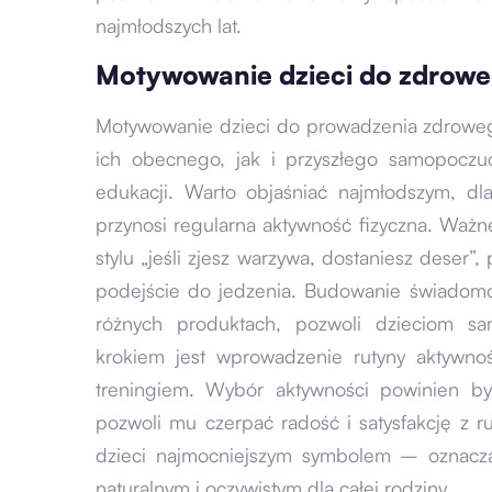
najmłodszych lat.
Motywowanie dzieci do zdroweg
Motywowanie dzieci do prowadzenia zdrowego 
ich obecnego, jak i przyszłego samopoczu
edukacji. Warto objaśniać najmłodszym, dl
przynosi regularna aktywność fizyczna. Ważn
stylu „jeśli zjesz warzywa, dostaniesz deser”
podejście do jedzenia. Budowanie świadomo
różnych produktach, pozwoli dzieciom sa
krokiem jest wprowadzenie rutyny aktywno
treningiem. Wybór aktywności powinien b
pozwoli mu czerpać radość i satysfakcję z r
dzieci najmocniejszym symbolem – oznacza
naturalnym i oczywistym dla całej rodziny.