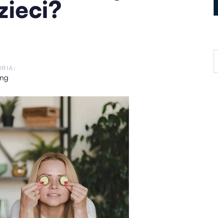
zieci?
RIA:
ing