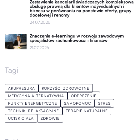
Zestawienie kancelarii świadczących kompleksową
obsługę prawną dla klientów indywidualnych i
biznesu w porównaniu na podstawie oferty, grupy
docelowej i renomy
24.07.2026
Znaczenie e-learningu w rozwoju zawodowym
specjalistów rachunkowości i finansów
21.07.2026
Tagi
AKUPRESURA
KORZYŚCI ZDROWOTNE
MEDYCYNA ALTERNATYWNA
ODPRĘŻENIE
PUNKTY ENERGETYCZNE
SAMOPOMOC
STRES
TECHNIKI RELAKSACYJNE
TERAPIE NATURALNE
UCISK CIAŁA
ZDROWIE